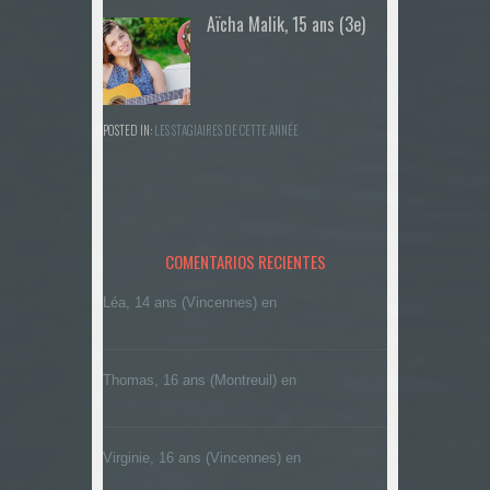
Aïcha Malik, 15 ans (3e)
POSTED IN:
LES STAGIAIRES DE CETTE ANNÉE
COMENTARIOS RECIENTES
Léa, 14 ans (Vincennes)
en
Vive la musique
!
Thomas, 16 ans (Montreuil)
en
Vive la
musique !
Virginie, 16 ans (Vincennes)
en
Vive la
musique !