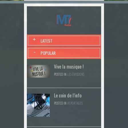
+
LATEST
-
POPULAR
Vive la musique !
POSTED IN:
LES ÉMISSIONS
Le coin de l’info
POSTED IN:
REPORTAGES