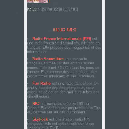
POSTED IN:
LES STAGIAIRES DE CETTE ANNÉE
RADIOS AMIES
Radio France Internationale (RFI)
est
une radio française d’actualités, diffusée en
français. Elle propose des magazines et des
informations.
Radio Sommières
est une radio
française animée par des enfants et des
jeunes. Elle émet 24h/24h tous les jours de
l’année. Elle propose des magazines, des
programmes musicaux et des interviews.
Fun Radio
est une radio dancefloor. On
peut y écouter des émissions musicales
avec une sélection des meilleurs tubes des
discothèques.
NRJ
est une radio crée en 1981 en
France. Elle diffuse une programmation Top
40, centrée sur les hits du moment.
SkyRock
est une station radio FM
française. Elle est spécialisée sur le rap
français et le R’n’B.