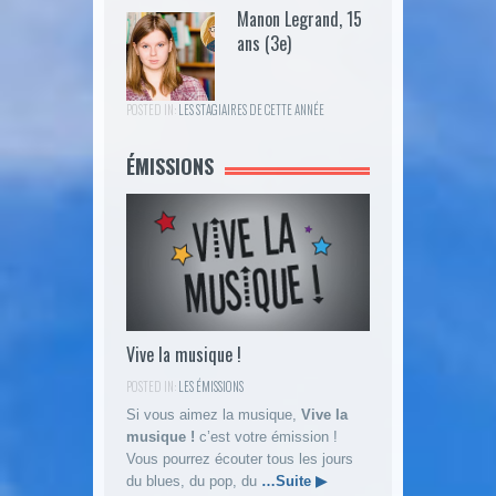
Manon Legrand, 15
ans (3e)
POSTED IN:
LES STAGIAIRES DE CETTE ANNÉE
ÉMISSIONS
Vive la musique !
POSTED IN:
LES ÉMISSIONS
Si vous aimez la musique,
Vive la
musique !
c’est votre émission !
Vous pourrez écouter tous les jours
du blues, du pop, du
…Suite ▶