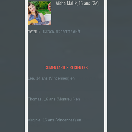
Aïcha Malik, 15 ans (3e)
POSTED IN:
LES STAGIAIRES DE CETTE ANNÉE
COMENTARIOS RECIENTES
Léa, 14 ans (Vincennes)
en
Vive la musique
!
Thomas, 16 ans (Montreuil)
en
Vive la
musique !
Virginie, 16 ans (Vincennes)
en
Vive la
musique !