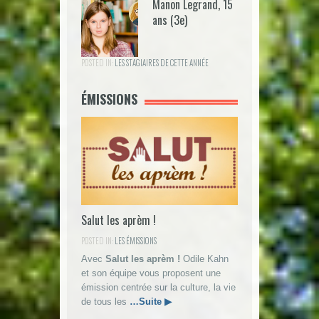
Manon Legrand, 15
ans (3e)
POSTED IN:
LES STAGIAIRES DE CETTE ANNÉE
ÉMISSIONS
Salut les aprèm !
POSTED IN:
LES ÉMISSIONS
Avec
Salut les aprèm !
Odile Kahn
et son équipe vous proposent une
émission centrée sur la culture, la vie
de tous les
…Suite ▶