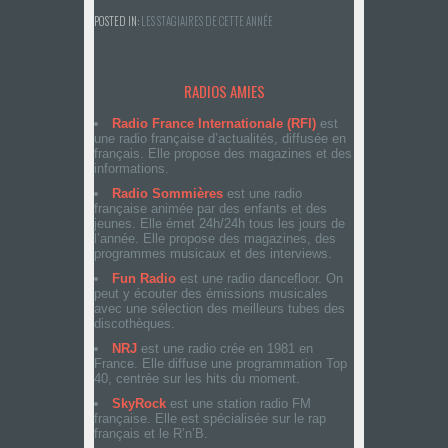
POSTED IN:
LES STAGIAIRES DE CETTE ANNÉE
RADIOS AMIES
Radio France Internationale (RFI)
est
une radio française d’actualités, diffusée en
français. Elle propose des magazines et des
informations.
Radio Sommières
est une radio
française animée par des enfants et des
jeunes. Elle émet 24h/24h tous les jours de
l’année. Elle propose des magazines, des
programmes musicaux et des interviews.
Fun Radio
est une radio dancefloor. On
peut y écouter des émissions musicales
avec une sélection des meilleurs tubes des
discothèques.
NRJ
est une radio crée en 1981 en
France. Elle diffuse une programmation Top
40, centrée sur les hits du moment.
SkyRock
est une station radio FM
française. Elle est spécialisée sur le rap
français et le R’n’B.