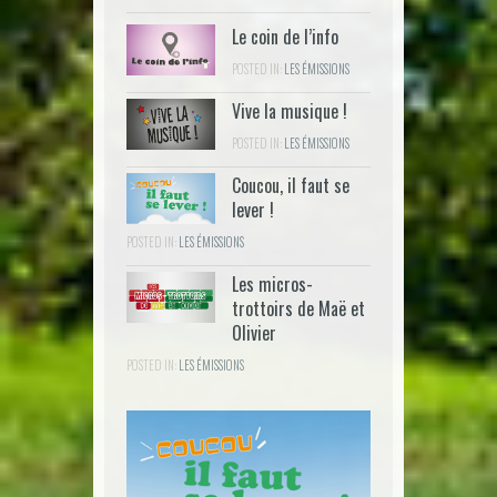
Le coin de l’info
POSTED IN:
LES ÉMISSIONS
Vive la musique !
POSTED IN:
LES ÉMISSIONS
Coucou, il faut se
lever !
POSTED IN:
LES ÉMISSIONS
Les micros-
trottoirs de Maë et
Olivier
POSTED IN:
LES ÉMISSIONS