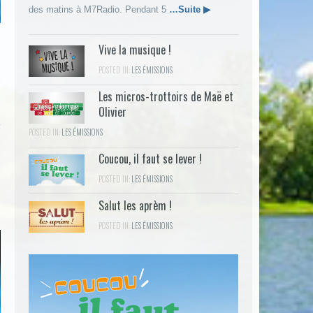
des matins à M7Radio. Pendant 5
…Suite ▶
Vive la musique !
POSTED IN:
LES ÉMISSIONS
Les micros-trottoirs de Maë et
Olivier
POSTED IN:
LES ÉMISSIONS
Coucou, il faut se lever !
POSTED IN:
LES ÉMISSIONS
Salut les aprèm !
POSTED IN:
LES ÉMISSIONS