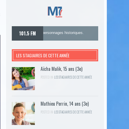
t
101.5 FM
nt de personnages historiques.
LES STAGIAIRES DE CETTE ANNÉE
Aïcha Malik, 15 ans (3e)
POSTED IN:
LES STAGIAIRES DE CETTE ANNÉE
Mathieu Perrin, 14 ans (3e)
POSTED IN:
LES STAGIAIRES DE CETTE ANNÉE