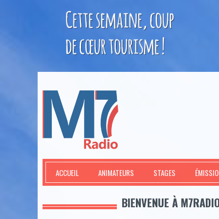
M7Radio
ACCUEIL
ANIMATEURS
STAGES
ÉMISSI
BIENVENUE À M7RADIO