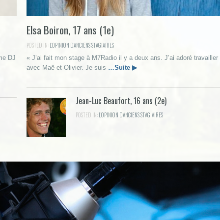
Elsa Boiron, 17 ans (1e)
POSTED IN:
L’OPINION D’ANCIENS STAGIAIRES
mme DJ
« J’ai fait mon stage à M7Radio il y a deux ans. J’ai adoré travailler
avec Maë et Olivier. Je suis
…Suite ▶
Jean-Luc Beaufort, 16 ans (2e)
POSTED IN:
L’OPINION D’ANCIENS STAGIAIRES