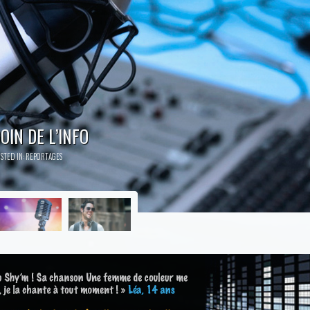
T LES APRÈM !
STED IN:
REPORTAGES