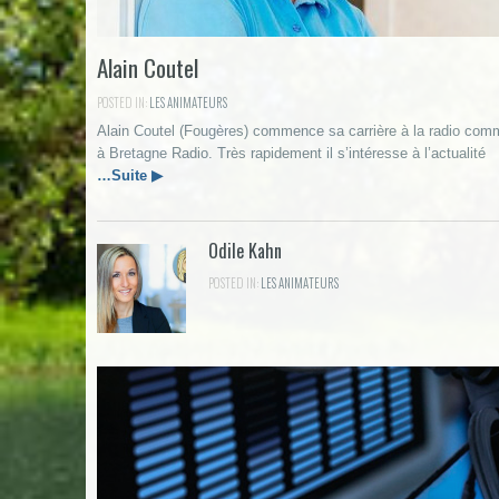
Alain Coutel
POSTED IN:
LES ANIMATEURS
Alain Coutel (Fougères) commence sa carrière à la radio co
à Bretagne Radio. Très rapidement il s’intéresse à l’actualité
…Suite ▶
Odile Kahn
POSTED IN:
LES ANIMATEURS